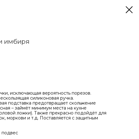
 и имбиря
очки, исключающая вероятность порезов.
нескользящая силиконовая ручка.
вая подставка предотвращает скольжение
сная – займёт минимум места на кухне
толовой ложки). Также прекрасно подойдёт для
к, моркови и т.д. Поставляется с защитным
 подвес