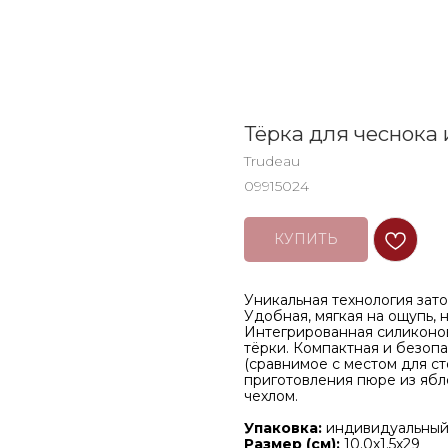
Тёрка для чеснока
Trudeau
09915024
КУПИТЬ
Уникальная технология зат
Удобная, мягкая на ощупь, 
Интегрированная силиконо
тёрки. Компактная и безопа
(сравнимое с местом для с
приготовления пюре из ябло
чехлом.
Упаковка:
индивидуальный
Размер (см):
10.0х1.5х29