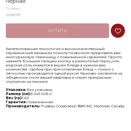
чёрная
Trudeau
0536819E
КУПИТЬ
Запатентованная технология и высококачественный
керамический механизм помола позволили представить вам
многоразовую перечницу с пожизненной гарантией. Просто
нажмите большим пальцем кнопку и размолотый перец или
морская соль окажутся в вашем блюде в нужном вам
количестве. Удобна при приготовлении блюд — помол с
лёгкостью производится одной рукой. Красиво смотрится на
обеденном столе вашей квартиры и станет прекрасным
спутником на пикнике.
Упаковка:
без упаковки
Размер (см):
3.0х3.0х15.0
Вес (гр):
120
Гарантия:
пожизненная
Производитель:
Trudeau Corporation 1889 INC, Montreal, Canada.