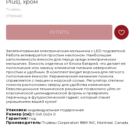
Plus), хром
Trudeau
0716946E
КУПИТЬ
Запатентованная электрическая мельничка с LED подсветкой.
Работа активируется простым наклоном. Наибольшая
наполняемость ёмкости для перца среди электрических
мельничек. Ёмкость отделена от блока батарей, что делает её
пополнение или замену элементов питания невероятно
простым и удобным. В комплект входит воронка для лёгкого
пополнения ёмкости. Керамический механизм помола
справляется с перцем и морской солью. Регулятор степени
помола расположен сверху для удобства изменения.
Революционное техническое решение позволило уйти от
классической цилиндрической формы и превратить
перечницу в футуристический гаджет, который станет
украшением вашей кухни!
Упаковка:
индивидуальная подарочная
Размер (см);
9.0х9.0х24.0
Гарантия:
1 год
Производитель:
Trudeau Corporation 1889 INC, Montreal, Canada.