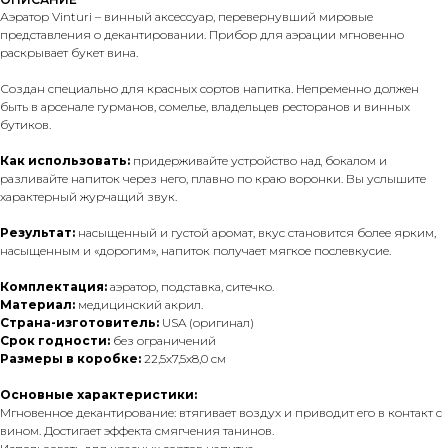
Аэратор Vinturi – винный аксессуар, перевернувший мировые
представления о декантировании. Прибор для аэрации мгновенно
раскрывает букет вина.
Создан специально для красных сортов напитка. Непременно должен
быть в арсенале гурманов, сомелье, владельцев ресторанов и винных
бутиков.
Как использовать:
придерживайте устройство над бокалом и
разливайте напиток через него, плавно по краю воронки. Вы услышите
характерный журчащий звук.
Результат:
насыщенный и густой аромат, вкус становится более ярким,
насыщенным и «дорогим», напиток получает мягкое послевкусие.
Комплектация:
аэратор, подставка, ситечко.
Материал:
медицинский акрил.
Страна-изготовитель:
USA (оригинал)
Срок годности:
без ограничений
Размеры в коробке:
22,5х7,5х8,0 см
Основные характеристики:
Мгновенное декантирование: втягивает воздух и приводит его в контакт с
вином. Достигает эффекта смягчения танинов.