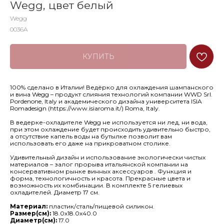
Wegg, цвет белый
Wegg
0036A
КУПИТЬ
100% сделано в Италии! Ведёрко для охлаждения шампанского
и вина Wegg – продукт слияния технологий компании WWD Srl.
Pordenone, Italy и академического дизайна университета ISIA
Romadesign (https://www.isiaroma.it/) Roma, Italy.
В ведерке-охладителе Wegg не используется ни лед, ни вода,
при этом охлаждение будет происходить удивительно быстро,
а отсутствие капель воды на бутылке позволит вам
использовать его даже на прикроватном столике.
Удивительный дизайн и использование экологически чистых
материалов – залог прорыва итальянской компании на
консервативном рынке винных аксессуаров . Функция и
форма, технологичность и красота. Прекрасные цвета и
возможность их комбинации. В комплекте 5 гелиевых
охладителей. Диаметр 17 см.
Материал:
пластик/сталь/пищевой силикон.
Размер(см):
18.0х18.0х40.0
Диаметр(см):
17.0